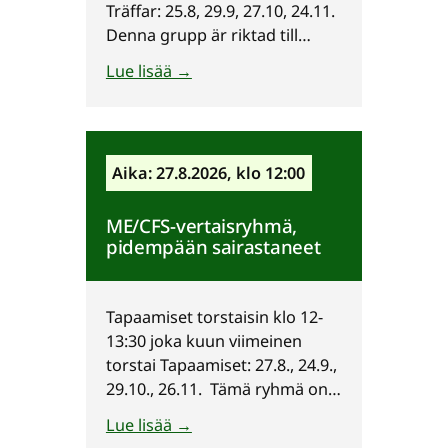
Träffar: 25.8, 29.9, 27.10, 24.11.
Denna grupp är riktad till
vuxna som insjuknat i ME/CFS
Lue lisää →
(kroniskt trötthetssyndrom)
och personer som lider av
liknande symtom. Gruppen är
avsedd för svenskspråkiga i
Aika: 27.8.2026, klo 12:00
Finland. Vi frågar inte efter
diagnoser i vår verksamhet.
ME/CFS-vertaisryhmä,
Du behöver inte vara medlem i
pidempään sairastaneet
föreningen…
Tapaamiset torstaisin klo 12-
13:30 joka kuun viimeinen
torstai Tapaamiset: 27.8., 24.9.,
29.10., 26.11. Tämä ryhmä on
suunnattu ME/CFS (krooninen
Lue lisää →
väsymysoireyhtymä) -