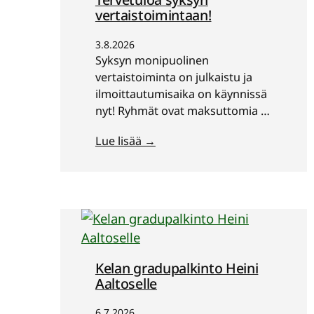
vertaistoimintaan!
3.8.2026
Syksyn monipuolinen
vertaistoiminta on julkaistu ja
ilmoittautumisaika on käynnissä
nyt! Ryhmät ovat maksuttomia ja
kaikille avoimia. Tervetuloa
Lue lisää →
mukaan!
Kelan gradupalkinto Heini
Aaltoselle
6.7.2026