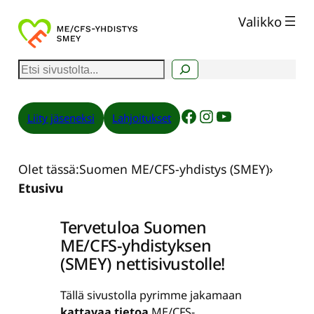
Siirry
Valikko
sisältöön
E
t
s
Facebook
Instagram
YouTube
Liity jäseneksi
Lahjoitukset
i
Olet tässä:
Suomen ME/CFS-yhdistys (SMEY)
›
Etusivu
Etusivu
Tervetuloa Suomen
ME/CFS-yhdistyksen
(SMEY) nettisivustolle!
Tällä sivustolla pyrimme jakamaan
kattavaa tietoa
ME/CFS-