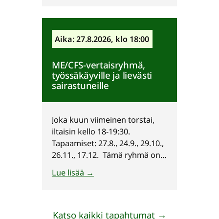
sairastuneille ja vastaavista
oireista kärsiville aikuisille.
Tämä ryhmä on jo pidempään
Aika: 27.8.2026, klo 18:00
sairastaneille. Emme kysy
diagnooseja toiminnassamme.
ME/CFS-vertaisryhmä,
Sinun ei tarvitse olla
työssäkäyville ja lievästi
yhdistyksen jäsen
sairastuneille
osallistuaksesi toimintaan. Voit
osallistua ryhmään sinulle
sopivalla tavalla ja kertoa
Joka kuun viimeinen torstai,
itsestäsi sen verran kuin…
iltaisin kello 18-19:30.
Tapaamiset: 27.8., 24.9., 29.10.,
26.11., 17.12. Tämä ryhmä on
suunnattu ME/CFS (krooninen
Lue lisää →
väsymysoireyhtymä) -
sairastuneille ja vastaavista
oireista kärsiville aikuisille.
Tämä ryhmä on suunnattu
Katso kaikki tapahtumat →