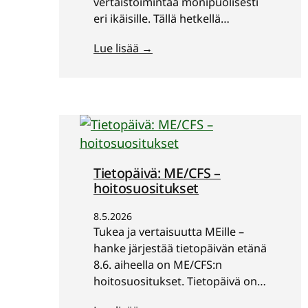
vertaistoimintaa monipuolisesti
eri ikäisille. Tällä hetkellä
suunnittelemme nuorille omaa
Lue lisää →
vertaistoimintaa. Teimme lyhyen
kyselyn, missä ME/CFS-
sairastuneet nuoret pääsevät
antamaan mielipiteensä
vertaistoiminnan suunnitteluun.
Kysely on suunnattu 18–29-
vuotiaille ME/CFS-sairastuneille ja
vastaavista oireista kärsiville
Tietopäivä: ME/CFS –
nuorille. Voit vastata kyselyyn
hoitosuositukset
tästä linkistä. (linkki avaa
Microsoft…
8.5.2026
Tukea ja vertaisuutta MEille –
hanke järjestää tietopäivän etänä
8.6. aiheella on ME/CFS:n
hoitosuositukset. Tietopäivä on
suunnattu ME/CFS-sairastuneille