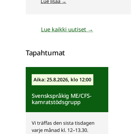
Lue lisää →
ja vastaavista oireista kärsiville
sekä heidän läheisilleen.
Puheenvuorot pitää
fysioterapeutti Hanna Markkula.
Lue kaikki uutiset →
Tilaisuus on kaikille avoin ja
maksuton. Tietopäivässä saat
kattavan läpileikkauksen
Tapahtumat
ME/CFS:n…
Aika: 25.8.2026, klo 12:00
Svenskspråkig ME/CFS-
kamratstödsgrupp
Vi träffas den sista tisdagen
varje månad kl. 12–13.30.