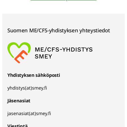
työssäkäyville tai lievästi
sairastuneille. Emme kysy
diagnooseja toiminnassamme.
Sinun ei tarvitse olla
Suomen ME/CFS-yhdistyksen yhteystiedot
yhdistyksen jäsen
osallistuaksesi toimintaan. Voit
osallistua ryhmään sinulle
sopivalla tavalla ja kertoa
itsestäsi sen verran…
Yhdistyksen sähköposti
yhdistys(at)smey.fi
Jäsenasiat
jasenasiat(at)smey.fi
Viestintä