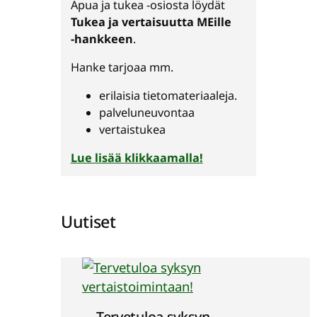
Apua ja tukea ‑osiosta löydät
Tukea ja vertaisuutta MEille
‑hankkeen
.
Hanke tarjoaa mm.
erilaisia tietomateriaaleja.
palveluneuvontaa
vertaistukea
Lue lisää klikkaamalla!
Uutiset
Tervetuloa syksyn