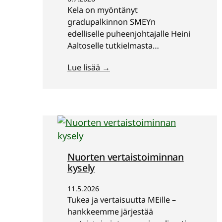
Kela on myöntänyt
gradupalkinnon SMEYn
edelliselle puheenjohtajalle Heini
Aaltoselle tutkielmasta
ME/CFS:ää sairastavien
Lue lisää →
sosiaaliturvaetuuksien saamisen
vaikeuksista.
Nuorten vertaistoiminnan
kysely
11.5.2026
Tukea ja vertaisuutta MEille –
hankkeemme järjestää