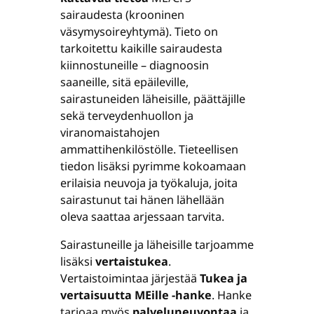
sairaudesta (krooninen
väsymysoireyhtymä). Tieto on
tarkoitettu kaikille sairaudesta
kiinnostuneille – diagnoosin
saaneille, sitä epäileville,
sairastuneiden läheisille, päättäjille
sekä terveydenhuollon ja
viranomaistahojen
ammattihenkilöstölle. Tieteellisen
tiedon lisäksi pyrimme kokoamaan
erilaisia neuvoja ja työkaluja, joita
sairastunut tai hänen lähellään
oleva saattaa arjessaan tarvita.
Sairastuneille ja läheisille tarjoamme
lisäksi
vertaistukea
.
Vertaistoimintaa järjestää
Tukea ja
vertaisuutta MEille ‑hanke
. Hanke
tarjoaa myös
palveluneuvontaa
ja