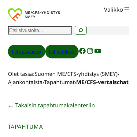
Siirry
Valikko
sisältöön
E
t
s
Facebook
Instagram
YouTube
Liity jäseneksi
Lahjoitukset
i
Olet tässä:
Suomen ME/CFS-yhdistys (SMEY)
›
Ajankohtaista
›
Tapahtumat
›
ME/CFS-vertaischat
← Takaisin tapahtumakalenteriin
TAPAHTUMA