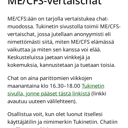
ME/CFS-vertaischat
ME/CFS:ään on tarjolla vertaistukea chat-
muodossa. Tukinetin sivustolla toimii ME/CFS-
vertaischat, jossa jutellaan anonyymisti eli
nimettömästi siitä, miten ME/CFS elämässä
vaikuttaa ja miten sen kanssa voi elää.
Keskusteluissa jaetaan vinkkejä ja
kokemuksia, kannustetaan ja tuetaan toisia.
Chat on aina parittomien viikkojen
maanantaina klo 16.30–18.00
Tukinetin
sivulla, jonne pääset tästä linkistä
(linkki
avautuu uuteen välilehteen).
Osallistua voit, kun olet luonut itsellesi
käyttäjätilin ja nimimerkin Tukinetiin. Chatiin