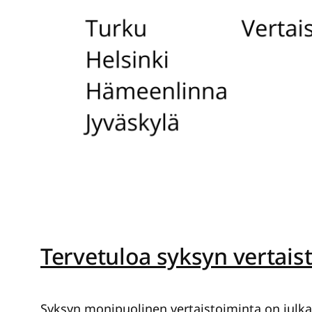
Tervetuloa syksyn vertais
Syksyn monipuolinen vertaistoiminta on julka