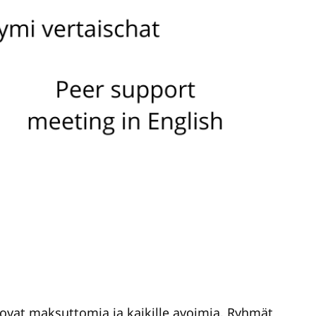
 ovat maksuttomia ja kaikille avoimia. Ryhmät