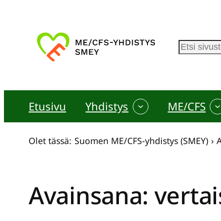
Siirry
sisältöön
E
t
s
i
Etusivu
Yhdistys
ME/CFS
Olet tässä:
Suomen ME/CFS-yhdistys (SMEY)
›
A
Avainsana:
vertai