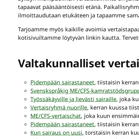
tapaavat pääsääntöisesti etänä. Paikallisryh
ilmoittaudutaan etukäteen ja tapaamme sama
Tarjoamme myös kaikille avoimia vertaistapaa
kotisivuiltamme löytyvän linkin kautta. Terv
Valtakunnalliset vert
Pidempään sairastaneet
, tiistaisin kerr
Svenskspråkig ME/CFS-kamratstödsgrup
Työssäkäyville ja lievästi sairaille
, joka k
Vertaisryhmä nuorille
, kerran kuussa tiis
ME/CFS-vertaischat
, joka kuun ensimmäi
Pidempään sairastaneet
, tiistaisin kerr
Kun sairaus on uusi
, torstaisin kerran ku