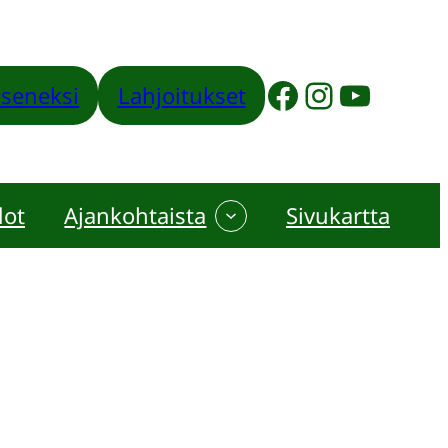
Facebook
Instagram
YouTube
jäseneksi
Lahjoitukset
dot
Ajankohtaista
Sivukartta