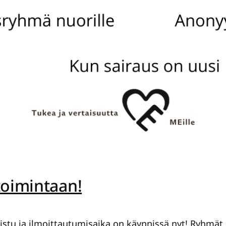
toimintaan!
istu ja ilmoittautumisaika on käynnissä nyt! Ryhmät