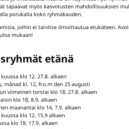
mät tapaavat myös kasvotusten mahdollisuuksien muka
lla porukalla koko ryhmäkauden.
misia, joihin ei tarvitse ilmoittautua etukäteen. A
etuloa mukaan!
aisryhmät etänä
an kuussa klo 12, 27.8. alkaen
p
, månad kl. 12, fr.o.m den 25 augusti
uun viimeinen torstai klo 18, 27.8. alkaen
taisin klo 18, 8.9. alkaen
nen maanantai klo 14, 7.9. alkaen
an kuussa klo 12, 15.9 alkaen
ussa klo 18, 17.9. alkaen