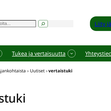
Liity 
Tukea ja vertaisuutta
Yhteystie
jankohtaista
›
Uutiset
›
vertaistuki
stuki