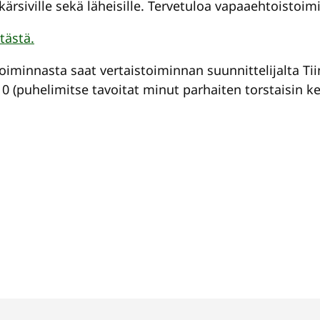
 kärsiville sekä läheisille. Tervetuloa vapaaehtoistoi
tästä.
toiminnasta saat vertaistoiminnan suunnittelijalta Ti
10 (puhelimitse tavoitat minut parhaiten torstaisin ke