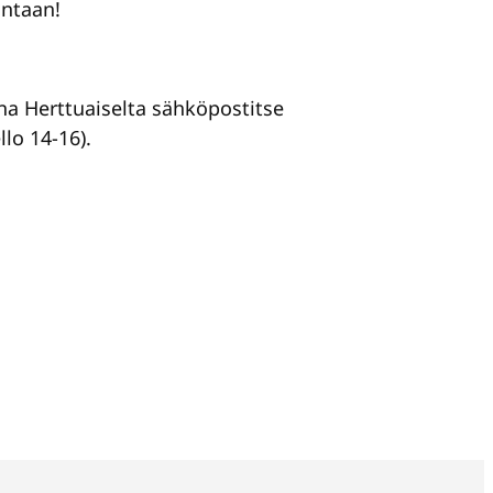
mintaan!
ina Herttuaiselta sähköpostitse
llo 14-16).