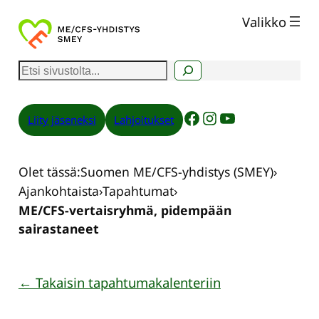
Siirry
Valikko
sisältöön
E
t
s
Facebook
Instagram
YouTube
Liity jäseneksi
Lahjoitukset
i
Olet tässä:
Suomen ME/CFS-yhdistys (SMEY)
›
Ajankohtaista
›
Tapahtumat
›
ME/CFS-vertaisryhmä, pidempään
sairastaneet
← Takaisin tapahtumakalenteriin