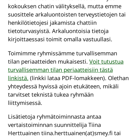
kokouksen chatin välityksellä, mutta emme
suosittele arkaluontoisten terveystietojen tai
henkilötietojesi jakamista chattiin
tietoturvasyistä. Arkaluontoisia tietoja
kirjoittaessasi toimit omalla vastuullasi.
Toimimme ryhmissämme turvallisemman
tilan periaatteiden mukaisesti.
Voit tutustua
turvallisemman tilan periaatteisiin tästä
linkistä.
(linkki lataa PDF-lomakkeen).
Olethan
yhteydessä hyvissä ajoin etukäteen, mikäli
tarvitset teknistä tukea ryhmään
liittymisessä.
Lisätietoja ryhmätoiminnasta antaa
vertaistoiminnan suunnittelija Tiina
Herttuainen tiina.herttuainen(at)smey.fi tai