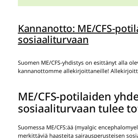
Kannanotto: ME/CFS-potila
sosiaaliturvaan
Suomen ME/CFS-yhdistys on esittänyt alla oleva
kannanottomme allekirjoittaneille! Allekirjoit
ME/CFS-potilaiden yhde
sosiaaliturvaan tulee t
Suomessa ME/CFS:ää (myalgic encephalomyelit
merkittäviä haasteita sairausperusteisen sos