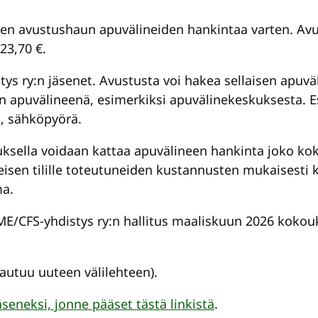
n avustushaun apuvälineiden hankintaa varten. Avus
23,70 €.
 ry:n jäsenet. Avustusta voi hakea sellaisen apuväli
n apuvälineenä, esimerkiksi apuvälinekeskuksesta. E
t, sähköpyörä.
ksella voidaan kattaa apuvälineen hankinta joko kok
isen tilille toteutuneiden kustannusten mukaisesti k
a.
/CFS-yhdistys ry:n hallitus maaliskuun 2026 koko
autuu uuteen välilehteen).
jäseneksi, jonne pääset tästä linkistä
.