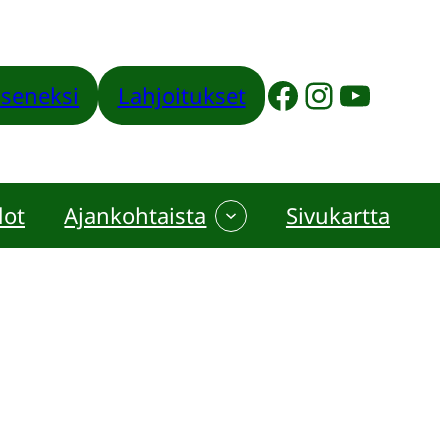
Facebook
Instagram
YouTube
jäseneksi
Lahjoitukset
dot
Ajankohtaista
Sivukartta