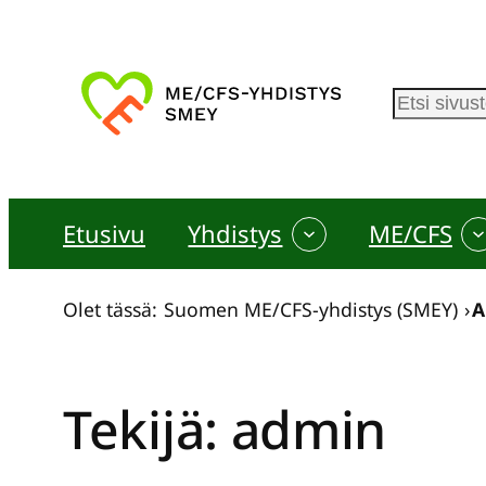
Siirry
sisältöön
E
t
s
i
Etusivu
Yhdistys
ME/CFS
Olet tässä:
Suomen ME/CFS-yhdistys (SMEY)
›
A
Tekijä:
admin