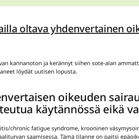
illa oltava yhdenvertainen oi
n kannanoton ja kerännyt siihen sote-alan ammattilai
taneet löydät uutisen lopusta.
nvertaisen oikeuden saira
oteutua käytännössä eikä va
is/chronic fatigue syndrome, krooninen väsymysoire
iaaliturvan saamisessa. Tämä tilanne on paitsi epäo