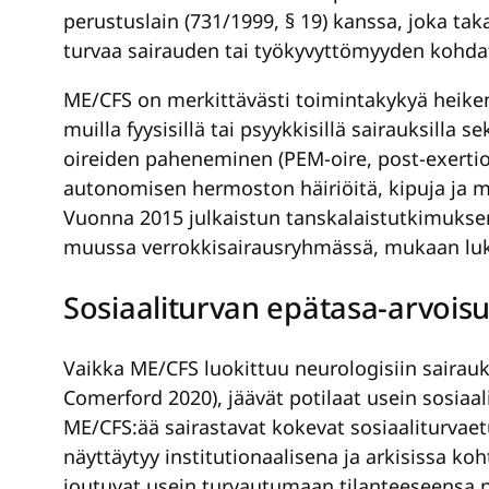
perustuslain (731/1999, § 19) kanssa, joka ta
turvaa sairauden tai työkyvyttömyyden kohda
ME/CFS on merkittävästi toimintakykyä heikent
muilla fyysisillä tai psyykkisillä sairauksilla
oireiden paheneminen (PEM-oire, post-exertion
autonomisen hermoston häiriöitä, kipuja ja mu
Vuonna 2015 julkaistun tanskalaistutkimuks
muussa verrokkisairausryhmässä, mukaan lukien
Sosiaaliturvan epätasa-arvois
Vaikka ME/CFS luokittuu neurologisiin sairauk
Comerford 2020), jäävät potilaat usein sosiaal
ME/CFS:ää sairastavat kokevat sosiaaliturvae
näyttäytyy institutionaalisena ja arkisissa 
joutuvat usein turvautumaan tilanteeseensa n