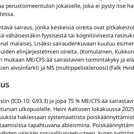
kaa perustoimeentulon jokaiselle, joka ei pysty its
tessa.
ävä sairaus, jonka keskeisiä oireita ovat pitkäkest
 sekä vähäisestäkin fyysisestä tai kognitiivisesta rasi
al malaise). Lisäksi sairaudenkuvaan kuuluu esimerki
iden elinjärjestelmien oireita. (Komulainen, Kukkone
en mukaan ME/CFS:ää sairastavien toimintakyky ja e
 aivoinfarkti ja MS (multippeliskleroosi) (Falk Hvidb
uus
siin (ICD-10: G93.3) ja jopa 75 % ME/CFS:ää sairasta
iturvan ulkopuolelle. Heini Aaltosen lokakuussa 2025
tuuksia hakiessaan systemaattista poiskäännyttämistä
kohtaamisissa tapahtuvana ableismina. Poiskäännyttä
ähden väärään sosiaaliturvaetuuteen, kuten työttöm