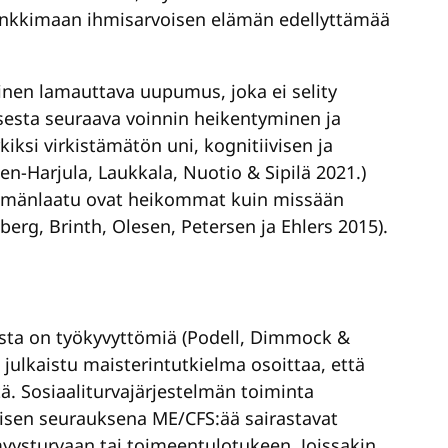
e hankkimaan ihmisarvoisen elämän edellyttämää
oinen lamauttava uupumus, joka ei selity
tuksesta seuraava voinnin heikentyminen ja
ksi virkistämätön uni, kognitiivisen ja
n-Harjula, Laukkala, Nuotio & Sipilä 2021.)
lämänlaatu ovat heikommat kuin missään
erg, Brinth, Olesen, Petersen ja Ehlers 2015).
vista on työkyvyttömiä (Podell, Dimmock &
 julkaistu maisterintutkielma osoittaa, että
. Sosiaaliturvajärjestelmän toiminta
misen seurauksena ME/CFS:ää sairastavat
yysturvaan tai toimeentulotukeen. Joissakin