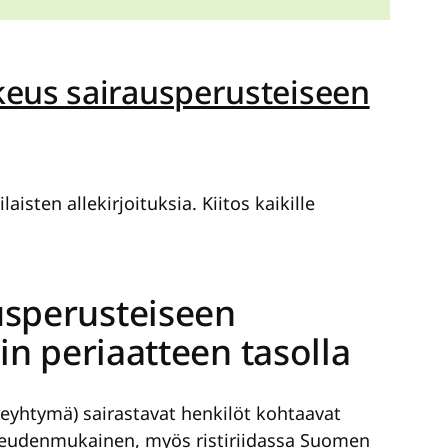
keus sairausperusteiseen
sten allekirjoituksia. Kiitos kaikille
usperusteiseen
in periaatteen tasolla
yhtymä) sairastavat henkilöt kohtaavat
ikeudenmukainen, myös ristiriidassa Suomen