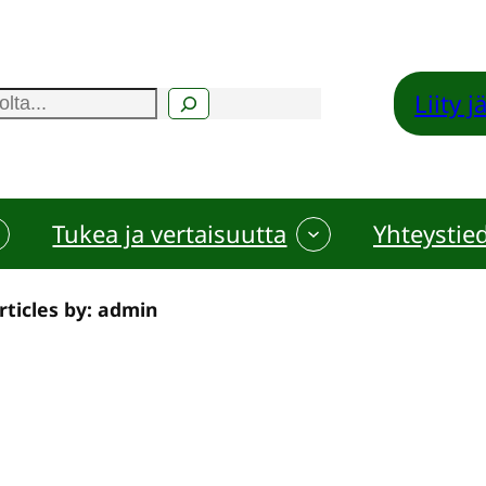
Liity 
Tukea ja vertaisuutta
Yhteystie
rticles by: admin