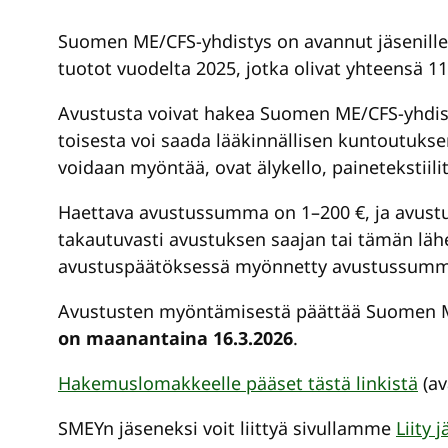
Suomen ME/CFS-yhdistys on avannut jäsenillee
tuotot vuodelta 2025, jotka olivat yhteensä 11
Avustusta voivat hakea Suomen ME/CFS-yhdistys
toisesta voi saada lääkinnällisen kuntoutukse
voidaan myöntää, ovat älykello, painetekstiili
Haettava avustussumma on 1–200 €, ja avustu
takautuvasti avustuksen saajan tai tämän lähe
avustuspäätöksessä myönnetty avustussumm
Avustusten myöntämisestä päättää Suomen ME
on maanantaina 16.3.2026
.
Hakemuslomakkeelle pääset tästä linkistä
(av
SMEYn jäseneksi voit liittyä sivullamme
Liity 